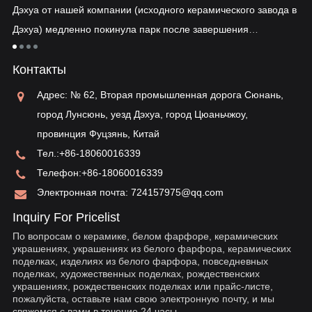
Дэхуа от нашей компании (исходного керамического завода в
ув
Дэхуа) медленно покинула парк после завершения
ко
таможенного оформления...
тия
ре
Контакты
ун
ва
Адрес: № 62, Вторая промышленная дорога Сюнань,
ис
город Лунсюнь, уезд Дэхуа, город Цюаньчжоу,
провинция Фуцзянь, Китай
Тел.:
+86-18060016339
Телефон:
+86-18060016339
Электронная почта:
724157975@qq.com
Inquiry For Pricelist
По вопросам о керамике, белом фарфоре, керамических
украшениях, украшениях из белого фарфора, керамических
поделках, изделиях из белого фарфора, повседневных
поделках, художественных поделках, рождественских
украшениях, рождественских поделках или прайс-листе,
пожалуйста, оставьте нам свою электронную почту, и мы
свяжемся с вами в течение 24 часы.