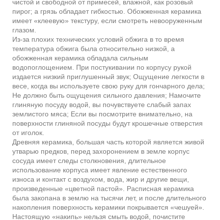
чистой и свободной от примесей, влажной, как розовый
пирог; а грязь обладает гибкостью. Обожженная керамика
имеет «клеевую» текстуру, если смотреть невооруженным
глазом.
Из-за плохих технических условий обжига в то время
температура обжига была относительно низкой, а
обожженная керамика обладала сильным
водопоглощением. При постукивании по корпусу рукой
издается низкий приглушенный звук; Ощущение легкости в
весе, когда вы используете свою руку для гончарного дела;
Не должно быть ощущения сильного давления; Намочите
глиняную посуду водой, вы почувствуете слабый запах
землистого мяса; Если вы посмотрите внимательно, на
поверхности глиняной посуды будут крошечные отверстия
от иголок.
Древняя керамика, большая часть которой является живой
утварью предков, перед захоронением в земле корпус
сосуда имеет следы столкновения, длительное
использование корпуса имеет явление естественного
износа и контакт с воздухом, вода, жир и другие вещи,
произведенные «цветной пастой». Расписная керамика
была закопана в землю на тысячи лет, и после длительного
накопления поверхность керамики покрывается «чешуей».
Настоящую «накипь» нельзя смыть водой, почистите