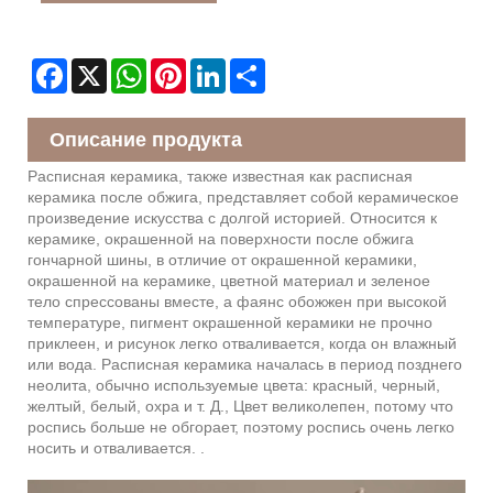
Facebook
X
WhatsApp
Pinterest
LinkedIn
Share
Описание продукта
Расписная керамика, также известная как расписная
керамика после обжига, представляет собой керамическое
произведение искусства с долгой историей. Относится к
керамике, окрашенной на поверхности после обжига
гончарной шины, в отличие от окрашенной керамики,
окрашенной на керамике, цветной материал и зеленое
тело спрессованы вместе, а фаянс обожжен при высокой
температуре, пигмент окрашенной керамики не прочно
приклеен, и рисунок легко отваливается, когда он влажный
или вода. Расписная керамика началась в период позднего
неолита, обычно используемые цвета: красный, черный,
желтый, белый, охра и т. Д., Цвет великолепен, потому что
роспись больше не обгорает, поэтому роспись очень легко
носить и отваливается. .