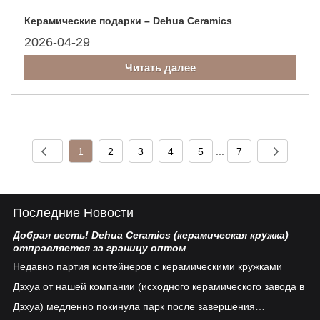
Керамические подарки – Dehua Ceramics
2026-04-29
Читать далее
1
2
3
4
5
...
7
Последние Новости
Добрая весть! Dehua Ceramics (керамическая кружка)
Ки
отправляется за границу оптом
Бе
Недавно партия контейнеров с керамическими кружками
пл
Дэхуа от нашей компании (исходного керамического завода в
ув
Дэхуа) медленно покинула парк после завершения
ко