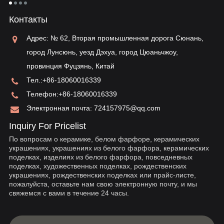
таможенного оформления...
тия
ре
Контакты
ун
ва
Адрес: № 62, Вторая промышленная дорога Сюнань,
ис
город Лунсюнь, уезд Дэхуа, город Цюаньчжоу,
провинция Фуцзянь, Китай
Тел.:
+86-18060016339
Телефон:
+86-18060016339
Электронная почта:
724157975@qq.com
Inquiry For Pricelist
По вопросам о керамике, белом фарфоре, керамических
украшениях, украшениях из белого фарфора, керамических
поделках, изделиях из белого фарфора, повседневных
поделках, художественных поделках, рождественских
украшениях, рождественских поделках или прайс-листе,
пожалуйста, оставьте нам свою электронную почту, и мы
свяжемся с вами в течение 24 часы.