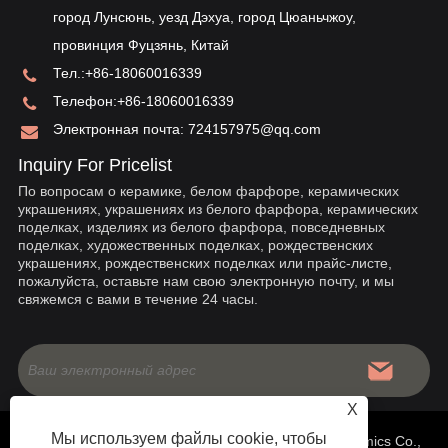
ис
город Лунсюнь, уезд Дэхуа, город Цюаньчжоу,
провинция Фуцзянь, Китай
Тел.:
+86-18060016339
Телефон:
+86-18060016339
Электронная почта:
724157975@qq.com
Inquiry For Pricelist
По вопросам о керамике, белом фарфоре, керамических
украшениях, украшениях из белого фарфора, керамических
поделках, изделиях из белого фарфора, повседневных
поделках, художественных поделках, рождественских
украшениях, рождественских поделках или прайс-листе,
пожалуйста, оставьте нам свою электронную почту, и мы
свяжемся с вами в течение 24 часы.
X
Мы используем файлы cookie, чтобы
Copyright © 2020 China Fujian Dehua Jinruixiang Ceramics Co.,