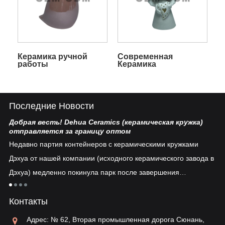
Керамика ручной
Современная
работы
Керамика
Последние Новости
Добрая весть! Dehua Ceramics (керамическая кружка)
Ки
отправляется за границу оптом
Бе
Недавно партия контейнеров с керамическими кружками
пл
Дэхуа от нашей компании (исходного керамического завода в
ув
Дэхуа) медленно покинула парк после завершения
ко
таможенного оформления...
тия
ре
Контакты
ун
ва
Адрес: № 62, Вторая промышленная дорога Сюнань,