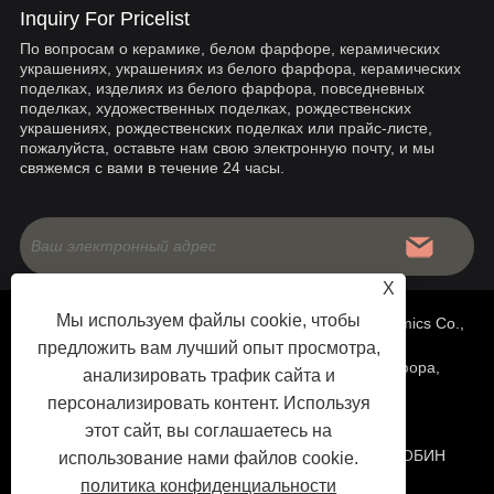
Inquiry For Pricelist
По вопросам о керамике, белом фарфоре, керамических
украшениях, украшениях из белого фарфора, керамических
поделках, изделиях из белого фарфора, повседневных
поделках, художественных поделках, рождественских
украшениях, рождественских поделках или прайс-листе,
пожалуйста, оставьте нам свою электронную почту, и мы
свяжемся с вами в течение 24 часы.
X
Мы используем файлы cookie, чтобы
Copyright © 2020 China Fujian Dehua Jinruixiang Ceramics Co.,
предложить вам лучший опыт просмотра,
Ltd - Китайская керамика, украшения из белого фарфора,
анализировать трафик сайта и
персонализировать контент. Используя
поделки из белого фарфора - Все права защищены.
этот сайт, вы соглашаетесь на
ТЕХНИЧЕСКАЯ ПОДДЕРЖКА САЙТА:
СЕТЬ ТЯНЬЮ
РОБИН
использование нами файлов cookie.
политика конфиденциальности