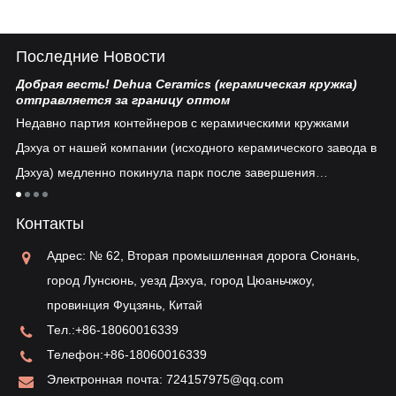
Последние Новости
Добрая весть! Dehua Ceramics (керамическая кружка)
Ки
отправляется за границу оптом
Бе
Недавно партия контейнеров с керамическими кружками
пл
Дэхуа от нашей компании (исходного керамического завода в
ув
Дэхуа) медленно покинула парк после завершения
ко
таможенного оформления...
тия
ре
Контакты
ун
ва
Адрес: № 62, Вторая промышленная дорога Сюнань,
ис
город Лунсюнь, уезд Дэхуа, город Цюаньчжоу,
провинция Фуцзянь, Китай
Тел.:
+86-18060016339
Телефон:
+86-18060016339
Электронная почта:
724157975@qq.com