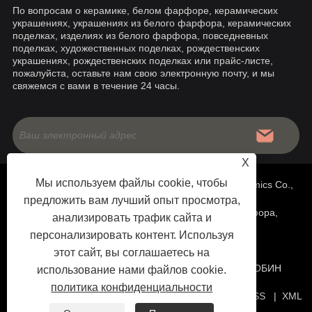
По вопросам о керамике, белом фарфоре, керамических
украшениях, украшениях из белого фарфора, керамических
поделках, изделиях из белого фарфора, повседневных
поделках, художественных поделках, рождественских
украшениях, рождественских поделках или прайс-листе,
пожалуйста, оставьте нам свою электронную почту, и мы
свяжемся с вами в течение 24 часы.
X
Мы используем файлы cookie, чтобы
Copyright © 2020 China Fujian Dehua Jinruixiang Ceramics Co.,
предложить вам лучший опыт просмотра,
Ltd - Китайская керамика, украшения из белого фарфора,
анализировать трафик сайта и
персонализировать контент. Используя
поделки из белого фарфора - Все права защищены.
этот сайт, вы соглашаетесь на
ТЕХНИЧЕСКАЯ ПОДДЕРЖКА САЙТА:
СЕТЬ ТЯНЬЮ
РОБИН
использование нами файлов cookie.
политика конфиденциальности
ЧЖАН: +86-18060016339 |
Ссылки
|
Sitemap
|
RSS
|
XML