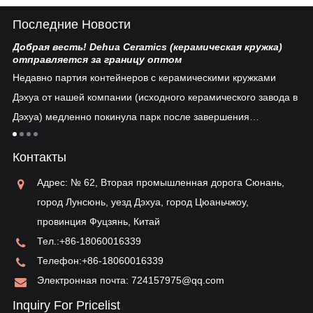
Последние Новости
Добрая весть! Dehua Ceramics (керамическая кружка)
Ки
отправляется за границу оптом
Бе
Недавно партия контейнеров с керамическими кружками
пл
Дэхуа от нашей компании (исходного керамического завода в
ув
Дэхуа) медленно покинула парк после завершения
ко
таможенного оформления...
тия
ре
Контакты
ун
ва
Адрес: № 62, Вторая промышленная дорога Сюнань,
ис
город Лунсюнь, уезд Дэхуа, город Цюаньчжоу,
провинция Фуцзянь, Китай
Тел.:
+86-18060016339
Телефон:
+86-18060016339
Электронная почта:
724157975@qq.com
Inquiry For Pricelist