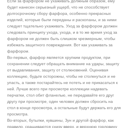
Если за фарфором не ухаживать должным образом, ему
будет нанесен серьезный ущерб, что не способствует
долгосрочному сбору фарфора, особенно прекрасных
изделий, которые были переданы и раскопаны, и за ними
следует тщательно ухаживать. Уход за фарфором должен
следовать принципу ухода, ухода, и в то же время уход за
фарфором не должен быть слишком чрезмерным, чтобы
избежать защитного повреждения. Вот как ухаживать за
фарфором.
Во-первых, фарфор является хрупким продуктом, при
сохранении следует обращать внимание на удары, защиту
от выдавливания, защиту от столкновений. Оценивая
коллекцию, будьте осторожны, чтобы не столкнуться и не
упасть, а также постарайтесь не потеть и не прикасаться к
ней. Лучше всего при просмотре коллекции надевать
перчатки, стол обит фланелью, не передавайте его друг
другу при просмотре, один человек должен сбросить на
стол в конце просмотра, а остальные будут держать его для
просмотра.
Во-вторых, бутылки, кувшины, Зун и другой фарфор, как
правило, сращиваются снизу вверх, и верхнюю горловину