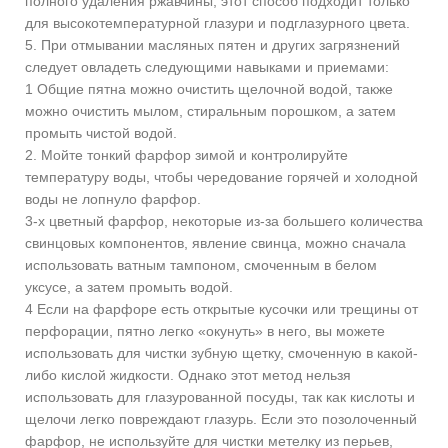
полного удаления ржавчины, этот способ подходит только
для высокотемпературной глазури и подглазурного цвета.
5. При отмывании масляных пятен и других загрязнений
следует овладеть следующими навыками и приемами:
1 Общие пятна можно очистить щелочной водой, также
можно очистить мылом, стиральным порошком, а затем
промыть чистой водой.
2. Мойте тонкий фарфор зимой и контролируйте
температуру воды, чтобы чередование горячей и холодной
воды не лопнуло фарфор.
3-х цветный фарфор, некоторые из-за большего количества
свинцовых компонентов, явление свинца, можно сначала
использовать ватным тампоном, смоченным в белом
уксусе, а затем промыть водой.
4 Если на фарфоре есть открытые кусочки или трещины от
перфорации, пятно легко «окунуть» в него, вы можете
использовать для чистки зубную щетку, смоченную в какой-
либо кислой жидкости. Однако этот метод нельзя
использовать для глазурованной посуды, так как кислоты и
щелочи легко повреждают глазурь. Если это позолоченный
фарфор, не используйте для чистки метелку из перьев,