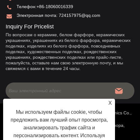
Телефон:
+86-18060016339
Электронная почта:
724157975@qq.com
Inquiry For Pricelist
По вопросам о керамике, белом фарфоре, керамических
украшениях, украшениях из белого фарфора, керамических
поделках, изделиях из белого фарфора, повседневных
поделках, художественных поделках, рождественских
украшениях, рождественских поделках или прайс-листе,
пожалуйста, оставьте нам свою электронную почту, и мы
свяжемся с вами в течение 24 часы.
X
Мы используем файлы cookie, чтобы
Copyright © 2020 China Fujian Dehua Jinruixiang Ceramics Co.,
предложить вам лучший опыт просмотра,
Ltd - Китайская керамика, украшения из белого фарфора,
анализировать трафик сайта и
персонализировать контент. Используя
поделки из белого фарфора - Все права защищены.