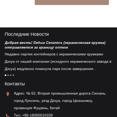
Последние Новости
Добрая весть! Dehua Ceramics (керамическая кружка)
Ки
отправляется за границу оптом
Бе
Недавно партия контейнеров с керамическими кружками
пл
Дэхуа от нашей компании (исходного керамического завода в
ув
Дэхуа) медленно покинула парк после завершения
ко
таможенного оформления...
тия
ре
Контакты
ун
ва
Адрес: № 62, Вторая промышленная дорога Сюнань,
ис
город Лунсюнь, уезд Дэхуа, город Цюаньчжоу,
провинция Фуцзянь, Китай
Тел.:
+86-18060016339