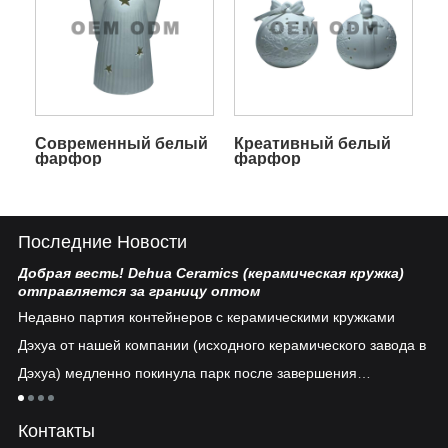
Современный белый
Креативный белый
фарфор
фарфор
Последние Новости
Добрая весть! Dehua Ceramics (керамическая кружка)
Ки
отправляется за границу оптом
Бе
Недавно партия контейнеров с керамическими кружками
пл
Дэхуа от нашей компании (исходного керамического завода в
ув
Дэхуа) медленно покинула парк после завершения
ко
таможенного оформления...
тия
ре
Контакты
ун