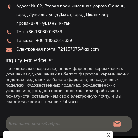
ва
Адрес: № 62, Вторая промышленная дорога Сюнань,
ис
город Лунсюнь, уезд Дэхуа, город Цюаньчжоу,
провинция Фуцзянь, Китай
Тел.:
+86-18060016339
Телефон:
+86-18060016339
Электронная почта:
724157975@qq.com
Inquiry For Pricelist
По вопросам о керамике, белом фарфоре, керамических
украшениях, украшениях из белого фарфора, керамических
поделках, изделиях из белого фарфора, повседневных
поделках, художественных поделках, рождественских
украшениях, рождественских поделках или прайс-листе,
пожалуйста, оставьте нам свою электронную почту, и мы
свяжемся с вами в течение 24 часы.
X