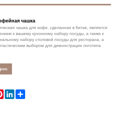
офейная чашка
Live
ческая чашка для кофе, сделанная в Китае, является
нием к вашему кухонному набору посуды, а также к
альному набору столовой посуды для ресторана, а
нтастическим выбором для демонстрации логотипа
прос
atsApp
Pinterest
LinkedIn
Share