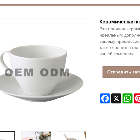
Керамическая к
Эта прочная керами
идеальным дополне
вашему профессион
также является фа
вашей компании.
Отправить за
Facebook
X
Wh